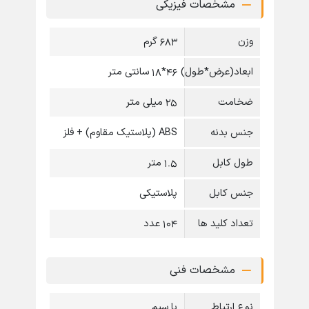
مشخصات فیزیکی
وزن
683 گرم
ابعاد(عرض*طول)
46*18 سانتی متر
ضخامت
25 میلی متر
جنس بدنه
ABS (پلاستیک مقاوم) + فلز
طول کابل
1.5 متر
جنس کابل
پلاستیکی
تعداد کلید ها
104 عدد
مشخصات فنی
نوع ارتباط
با سیم