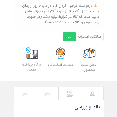
مقاوم در برابر آب و گرد‌ و غبار
⚠️
درخواست مرجوع کردن کالا در بازه ۷ روز از زمان
دارای پد مچی مخصوص سمت چپ کیبورد به صورت
خرید با دلیل "انصراف از خرید" تنها در صورتی قابل
مگنتی
تایید است که کالا در شرایط اولیه باشد (در صورت
پلمپ بودن، کالا نباید باز شده باشد).
قابلیت خاموش و روشن کردن نور کیبورد
بدنه ساخته شده از جنس پلاستیک با کیفیت مقاوم در
برابر ضربه، فشار و سایر آسیب های فیزیکی
5
میانگین امتیازات
قابلیت کم و زیاد کردن نور کیبورد در سه مرحله
دارای دو حالت نور RGB متفاوت
درگاه پرداخت
ارسال ف
امکان تست
ضمانت اصالت کالا
مطمئن
محصول
نقد و بررسی