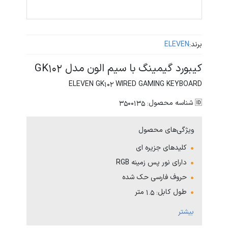
برند:
ELEVEN
کیبورد گیمینگ با سیم الون مدل GK102
ELEVEN GK102 WIRED GAMING KEYBOARD
🆔 شناسه محصول: 3500135
ویژگی‌های محصول
کلیدهای جزیره ای
دارای نور پس زمینه RGB
حروف فارسی حک شده
طول کابل: 1.5 متر
دسترسی آسان به 12 عملکرد چند رسانه ای و اینترنتی از
بیشتر
طریق کلید FN