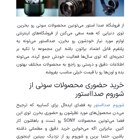
از فروشگاه صدا استور می‌تونین محصولات سونی رو بخرین.
توی دنیایی که همه سعی می‌کنن از فروشگاه‌های اینترنتی
لوازم مورد نیاز خودشون رو بخرن، صدااستور می‌تونه یه
پلتفرم قابل اعتماد براتون باشه. این مجموعه با تکیه بر
تجربه‌ای که توی سال‌ها فعالیت خودش جمع کرده، می‌تونه
اطلاعات دقیق و درستی رو راجع به محصولات مختلف بهتون
بده و اون‌ها رو با قیمت خیلی مناسب بفروشه.
خرید حضوری محصولات سونی از
شوروم صدااستور
شوروم
صدااستور
یه فضای ایده‌آل برای کساییه که ترجیح
می‌دن محصول‌های مورد نظرشون رو حضوری بخرن. توی این
فضا می‌تونین محصولات SONY رو تست و باهاشون کار
کنین. بنابراین اگه می‌خواین خرید دقیق و مطمئنی داشته
باشین، حتما برین و شوروم رو از نزدیک ببینین. اینجوری