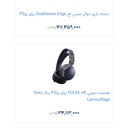
دسته بازی دوال سنس اج DualSense Edge برای PS5
47,459,000
تومان
هدست سونی PULSE 3D برای PS5 رنگ Grey
Camouflage
34,113,000
تومان