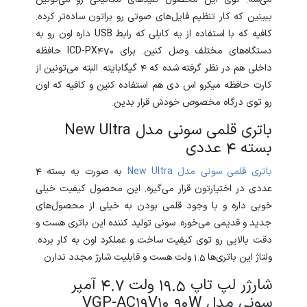
ببینین که کار تنظیم فایل‌های صوتی رو براتون ساده‌تر کرده.
کافیه که با استفاده از یه کابلی که رابط USB داره اون رو به
دستگاه‌های مختلف وصل کنین. برای ICD-PX470 حافظه
داخلی هم در نظر گرفته شده که 4 گیگابایته. البته می‌تونین از
کارت حافظه میکرو اس دی هم استفاده کنین و کافیه که اون
رو توی درگاه مخصوص خودش قرار بدین.
باتری قلمی سونی مدل New Ultra
بسته 4 عددی
باتری
قلمی
سونی
مدل
Ultra
New
به صورت یه بسته 4
عددی در اختیارتون قرار می‌گیره. این محصول کیفیت خیلی
خوبی داره و با وجود قلمی بودن به خیلی از محصول‌های
جدید و قدیمی می‌خوره. سونی تولید کننده این باتری هست و
دقت بالایی رو توی کیفیت ساخت و عملکرد اون به کار برده.
ولتاژ این باتری‌ها 1.5 ولت هست و قابلیت شارژ مجدد ندارن.
شارژر لپ تاپ 19.5 ولت 4.7 آمپر
سونی مدل VGP-AC19V10 90W