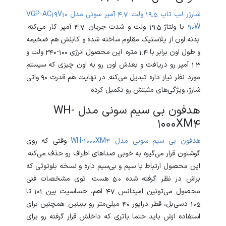
شارژر
لپ
تاپ
19.5
ولت
4.7
آمپر
سونی
مدل
10
V
19
AC
-
VGP
W
90
با ولتاژ 19.5 ولت و شدت جریان 4.7 آمپر کار می‌کنه.
بدنه‌ اون از پلاستیک مقاوم ساخته شده و کابلش هم ضخیمه
و طول اون برابر با 1.4 متره. این محصول انرژی 100-240 ولت و
1.3 آمپر رو دریافت و بعدش اون رو به اون چیزی که سیستم
مورد نظر نیاز داره تبدیل می‌کنه. در نهایت هم قدرت 90 واتی
شارژ، ویژگی‌های مثبتش رو تکمیل کرده.
هدفون بی سیم سونی مدل WH-
1000XM4
هدفون
بی
سیم
سونی
مدل
4
XM
-1000
WH
وقتی که روی
گوشتون قرار می‌گیره به خوبی صداهای اطراف رو حذف می‌کنه.
این محصول ارتباط با سیم و بی‌سیم داره و نسخه بلوتوثی که
براش در نظر گرفته شده 5.0 هست. توی مشخصات فنی
محصول می‌تونین امپدانس 47 اهم، حساسیت بین 101 تا
105 دسی‌بل، قطر درایور 40 میلی‌متر رو ببینین. همچنین برای
استفاده ازش باید حتما باتری که داخلش قرار گرفته رو برای