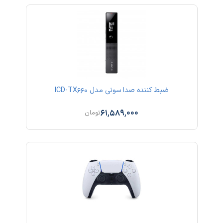
ضبط کننده صدا سونی مدل ICD-TX660
61,589,000
تومان