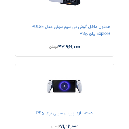
هدفون داخل گوش بی سیم سونی مدل PULSE
Explore برای PS5
43,961,000
تومان
دسته بازی پورتال سونی برای PS5
71,011,000
تومان