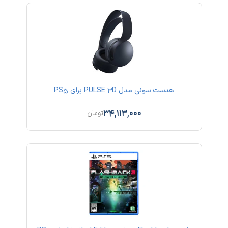
هدست سونی مدل PULSE 3D برای PS5
34,113,000
تومان