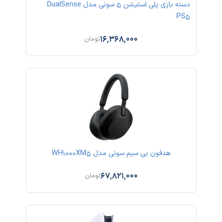
دسته بازی پلی استیشن 5 سونی مدل DualSense
PS5
16,368,000
تومان
هدفون بی سیم سونی مدل WH1000XM5
67,821,000
تومان