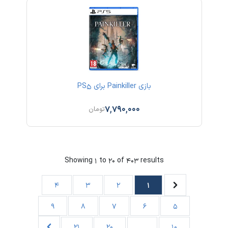
بازی Painkiller برای PS5
7,790,000
تومان
Showing
1
to
20
of
403
results
4
3
2
1
9
8
7
6
5
21
20
...
10