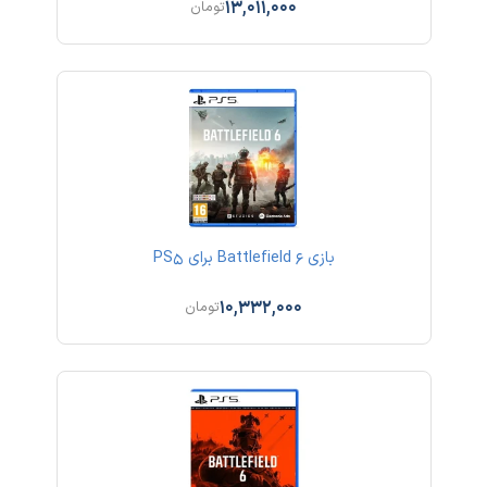
13,011,000
تومان
بازی Battlefield 6 برای PS5
10,332,000
تومان