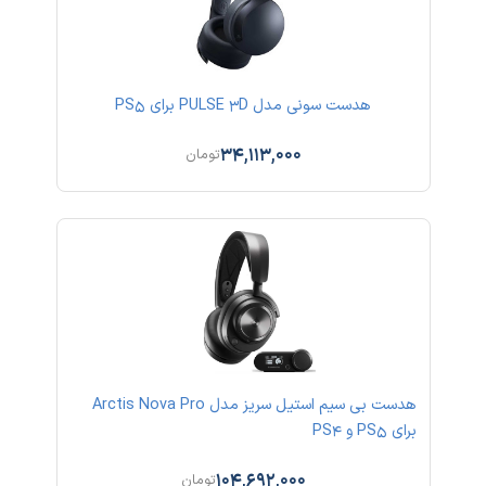
هدست سونی مدل PULSE 3D برای PS5
34,113,000
تومان
هدست بی سیم استیل سریز مدل Arctis Nova Pro
برای PS5 و PS4
104,692,000
تومان