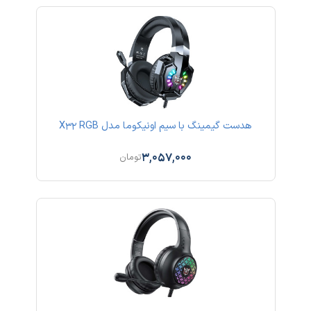
هدست گیمینگ با سیم اونیکوما مدل X32 RGB
3,057,000
تومان