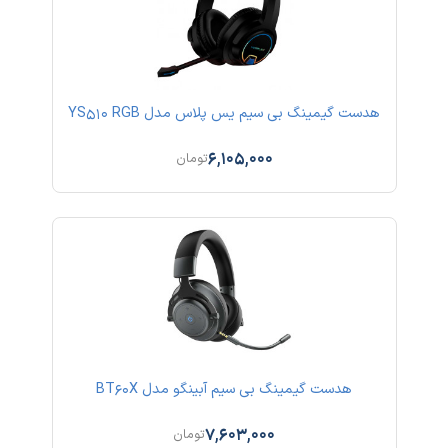
هدست گیمینگ بی سیم یس پلاس مدل YS510 RGB
6,105,000
تومان
هدست گیمینگ بی سیم آبینگو مدل BT60X
7,603,000
تومان