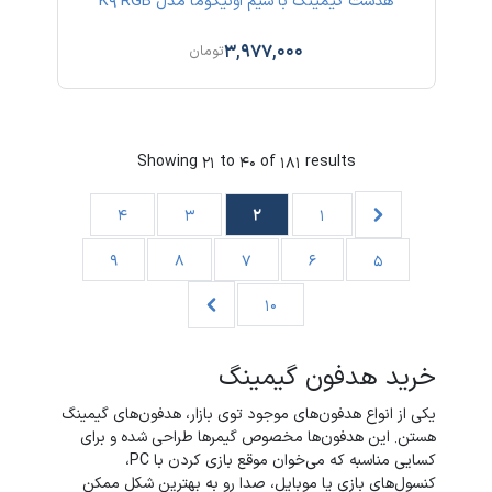
هدست گیمینگ با سیم اونیکوما مدل K9 RGB
3,977,000
تومان
Showing
21
to
40
of
181
results
4
3
2
1
9
8
7
6
5
10
خرید هدفون گیمینگ
یکی از انواع هدفون‌های موجود توی بازار، هدفون‌های گیمینگ
هستن. این هدفون‌ها مخصوص گیمرها طراحی شده و برای
کسایی مناسبه که می‌خوان موقع بازی کردن با PC،
کنسول‌های بازی یا موبایل، صدا رو به بهترین شکل ممکن