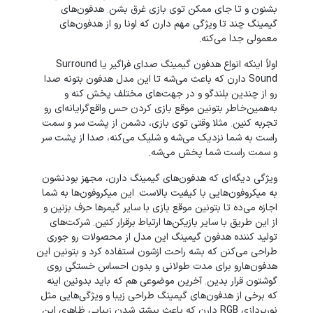
بشنون و تا جای ممکن توی بازی غرق بشن. هدفون‌های
گیمینگ چند تا ویژگی مهم دارن که اونا رو از هدفون‌های
معمولی جدا می‌کنه.
اولاً اینکه انواع هدفون گیمینگ صدای فراگیر یا Surround
Sound دارن که باعث می‌شه تا این مدل هدفون بتونه صدا
رو از چندین بلندگو و در جهت‌های مختلف پخش کنه و
به‌همین‌خاطر بتونین موقع بازی کردن حس واقع‌گرایانه‌ای رو
تجربه کنین. مثلا وقتی توی بازی، دشمن از پشت سر و سمت
راست به شما نزدیک می‌شه و شلیک می‌کنه، صدا از پشت سر
و سمت راست شما پخش می‌شه.
ویژگی دیگه‌ای که هدفون‌‌های گیمینگ دارن، مجهز بودنشون
به میکروفون‌هایی با کیفیت بالاست. این میکروفون‌ها به شما
اجازه می‌ده تا بتونین موقع بازی با سایر گیمرها حرف بزنین و
از این طریق با سایر بازیکن‌ها ارتباط برقرار کنین. شرکت‌های
تولید کننده هدفون گیمینگ این مدل از محصولات رو جوری
طراحی می‌کنن که بشه راحت ازشون استفاده کرد و بتونین این
هدفون‌هارو برای مدت طولانی و بدون احساس خستگی روی
گوشتون قرار بدین. آخرین موضوعی هم که باید بدونین اینه
که برخی از هدفون‌‌های گیمینگ طراحی زیبا و ویژگی‌هایی مثل
نورپردازی RGB دارن که باعث بیشتر شدن زیبایی ظاهری این