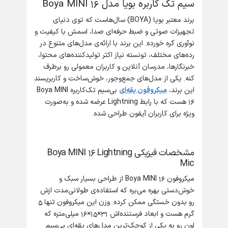
سیم تک کاربره بویا مدل Boya MINI 16
برند معتبر بویا (BOYA) سال‌هاست که توی دنیای
تجهیزات صوتی و ضبط حرفه‌ای صدا، اسمش با کیفیت و
نوآوری گره خورده. این برند با ارائه‌ی مدل‌های متنوع در
رده‌های مختلف، تونسته نیاز اکثر تولیدکننده‌های محتوا،
خبرنگارها، مدرسان آنلاین و کاربران معمولی رو برطرف
کنه. یکی از مدل‌های جمع‌وجور، خوش‌ساخت و کاربرپسند
این برند،
میکروفون یقه‌ای
بی‌سیم تک‌کاربره Boya MINI
16 هست که با رابط Lightning عرضه شده و به‌صورت
ویژه برای کاربران آیفون طراحی شده.
مشخصات فیزیکی Boya MINI 16 Lightning
Mic
میکروفون Boya MINI 16 از طراحی بسیار سبک و
خوش‌دستی بهره می‌بره که استفاده‌ی طولانی‌مدت ازش
رو بدون خستگی ممکن کرده. وزن این میکروفون تنها ۵
گرم هست و ابعاد فرستنده‌اش ۳۱×۱۵×۱۶ میلی‌متره که
اون رو به یکی از کوچک‌ترین مدل‌های یقه‌ای بی‌سیم