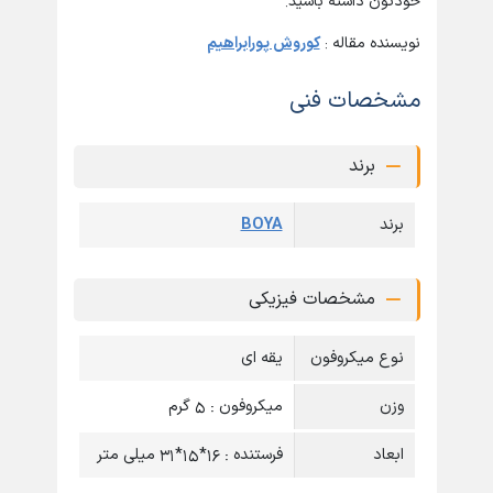
خودتون داشته باشید.
نویسنده مقاله :
کوروش پورابراهیم
مشخصات فنی
برند
برند
BOYA
مشخصات فیزیکی
نوع میکروفون
یقه ای
وزن
میکروفون : 5 گرم
ابعاد
فرستنده : 16*15*31 میلی متر