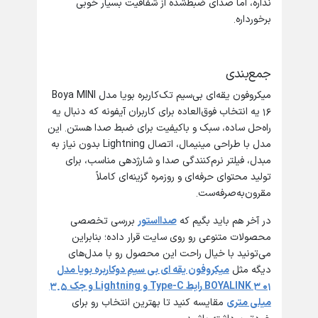
نداره، اما صدای ضبط‌شده از شفافیت بسیار خوبی
برخورداره.
جمع‌بندی
میکروفون یقه‌ای بی‌سیم تک‌کاربره بویا مدل Boya MINI
16 یه انتخاب فوق‌العاده برای کاربران آیفونه که دنبال یه
راه‌حل ساده، سبک و باکیفیت برای ضبط صدا هستن. این
مدل با طراحی مینیمال، اتصال Lightning بدون نیاز به
مبدل، فیلتر نرم‌کنندگی صدا و شارژدهی مناسب، برای
تولید محتوای حرفه‌ای و روزمره گزینه‌ای کاملاً
مقرون‌به‌صرفه‌ست.
در آخر هم باید بگیم که
صدااستور
بررسی تخصصی
محصولات متنوعی رو روی سایت قرار داده؛ بنابراین
می‌تونید با خیال راحت این محصول رو با مدل‌های
دیگه مثل
میکروفون یقه ای بی سیم دوکاربره بویا مدل
BOYALINK 3 01 رابط Type-C و Lightning و جک 3.5
میلی متری
مقایسه کنید تا بهترین انتخاب رو برای