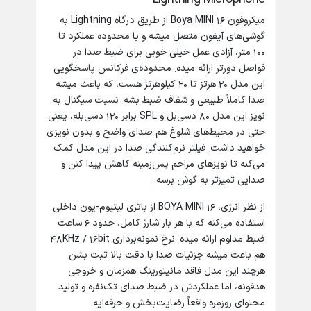
میکروفون Boya MINI 16 از طریق درگاه Lightning به
گوشی‌های آیفون متصل میشه و با محدوده عملکرد تا
۱۰۰ متر، آزادی عمل خیلی خوبی برای ضبط صدا در
فواصل دورتر ارائه میده. محدوده‌ی فرکانس پاسخگویی
این مدل ۲۰ هرتز تا ۲۰ کیلوهرتز هست، که باعث میشه
صدا کاملاً طبیعی و شفاف ضبط بشه. نسبت سیگنال به
نویز این مدل ۸۰ دسی‌بل و SPL برابر ۱۲۰ دسی‌بله، یعنی
حتی در محیط‌های شلوغ هم صدای واضح و بدون نویزی
خواهید داشت. فیلتر نرم‌کنندگی صدا در این مدل کمک
می‌کنه تا نویزهای مزاحم پس‌زمینه کاهش پیدا کنن و
صدایی تمیزتر به گوش برسه.
از نظر انرژی، BOYA MINI 16 از باتری لیتیوم-یون داخلی
استفاده می‌کنه که با هر بار شارژ کامل، حدود ۶ ساعت
ضبط مداوم ارائه میده. نرخ نمونه‌برداری 48KHz / 16bit
هم باعث میشه جزئیات صدا با دقت بالا ثبت بشن.
هرچند این مدل فاقد مانیتورینگ همزمان و خروجی
هدفونه، اما عملکردش در ضبط صدای تک‌نفره و تولید
محتوای روزمره واقعاً رضایت‌بخش و حرفه‌ایه.