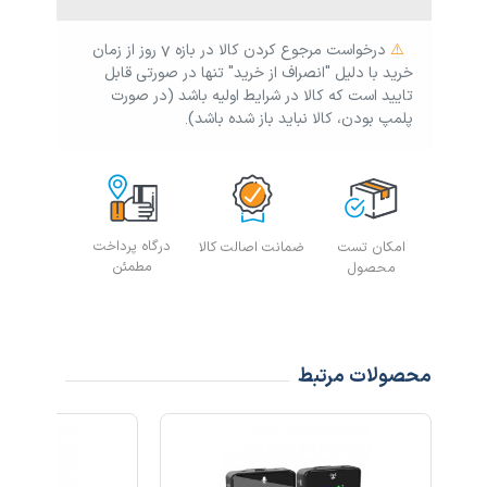
دارای 3 نوع حالت تغییر صدا
دارای 1 عدد فرستنده (میکروفون) و 1 عدد گیرنده
⚠️
درخواست مرجوع کردن کالا در بازه ۷ روز از زمان
Lightning
خرید با دلیل "انصراف از خرید" تنها در صورتی قابل
تایید است که کالا در شرایط اولیه باشد (در صورت
پلمپ بودن، کالا نباید باز شده باشد).
درگاه پرداخت
ارسال ف
امکان تست
ضمانت اصالت کالا
مطمئن
محصول
محصولات مرتبط