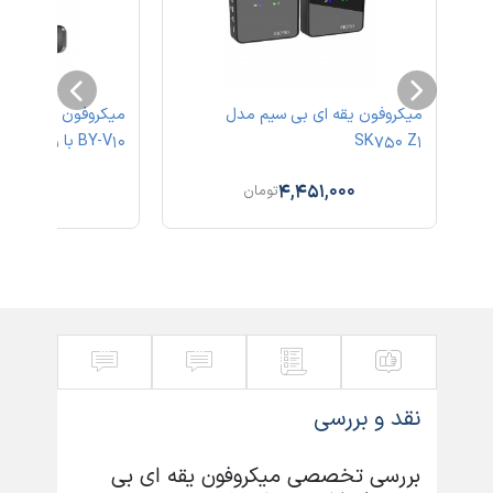
روفون یقه ای بی سیم مدل M8 دو
میکروفون یقه ای بی سیم مدل
میکروفون یقه ای بی
SK750 Z1
BY-V10 با رابط Type-C
608,000
4,451,000
تومان
نقد و بررسی
بررسی تخصصی میکروفون یقه ای بی