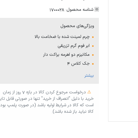
🆔 شناسه محصول: 1700028
ویژگی‌های محصول
چرم لمینت شده با ضخامت بالا
ابر فوم گرم تزریقی
مکانیزم دو اهرمه براکت دار
جک کلاس ۴
پایه ورقی و چرخ ژله ای بدون صدا
بیشتر
تحمل وزن بالای 120کیلو
ارتفاع پشتی ۱۰۰ عرض پشتی ۶۰
⚠️
درخواست مرجوع کردن کالا در بازه ۷ روز از زمان
خرید با دلیل "انصراف از خرید" تنها در صورتی قابل تای
کف صندلی ۶۰ در ۵۸ با ضخامت ابر ۱۵ سانت
است که کالا در شرایط اولیه باشد (در صورت پلمپ بود
ارتفاع از نشیمن تا زمین ۵۰
کالا نباید باز شده باشد).