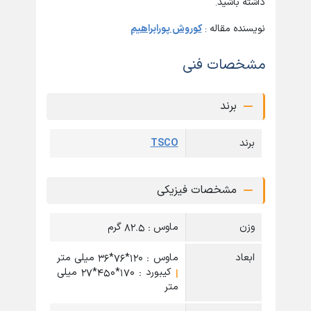
داشته باشید.
نویسنده مقاله :
کوروش پورابراهیم
مشخصات فنی
برند
برند
TSCO
مشخصات فیزیکی
وزن
ماوس : 82.5 گرم
ابعاد
ماوس : 120*76*36 میلی متر
|
کیبورد : 170*450*27 میلی
متر