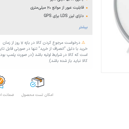
قابلیت عبور از موانع 20 میلی‌متری
دارای لیزر LDS برای GPS
مخزن گرد و خاک 550 میلی‌لیتری
بیشتر
امکان تعیین منطقه نظافت
ارتفاع 96.5 میلی‌متری
⚠️
درخواست مرجوع کردن کالا در بازه ۷ روز از زمان
خرید با دلیل "انصراف از خرید" تنها در صورتی قابل تای
قابلیت تی کشی با پد بزرگ
است که کالا در شرایط اولیه باشد (در صورت پلمپ بود
موتور ژاپنی با مکش 3000 پاسکالی
کالا نباید باز شده باشد).
امکان جابجایی آسان دستگاه در زیر مبلمان، میز و
صندلی
امکان تست محصول
ضمانت اصا