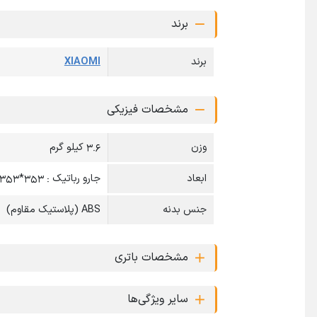
برند
برند
XIAOMI
مشخصات فیزیکی
وزن
3.6 کیلو گرم
ابعاد
جارو رباتیک : 353*353*96.5 میلی متر
جنس بدنه
ABS (پلاستیک مقاوم)
مشخصات باتری
سایر ویژگی‌ها