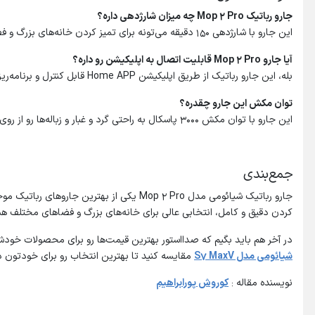
جارو رباتیک
Mop 2 Pro
چه میزان شارژدهی داره؟
این جارو با شارژدهی 150 دقیقه می‌تونه برای تمیز کردن خانه‌های بزرگ و فضاهای وسیع استفاده بشه.
آیا جارو
Mop 2 Pro
قابلیت اتصال به اپلیکیشن رو داره؟
بله، این جارو رباتیک از طریق اپلیکیشن Home APP قابل کنترل و برنامه‌ریزی هست.
توان مکش این جارو چقدره؟
این جارو با توان مکش 3000 پاسکال به راحتی گرد و غبار و زباله‌ها رو از روی سطوح جمع می‌کنه.
جمع‌بندی
کردن دقیق و کامل، انتخابی عالی برای خانه‌های بزرگ و فضاهای مختلف هست. اگر به دنبال یک جارو ربا
در آخر هم باید بگیم که صدااستور بهترین قیمت‌ها رو برای محصولات خودش 
شیائومی مدل S7 MaxV
مقایسه کنید تا بهترین انتخاب رو برای خودتون د
نویسنده مقاله :
کوروش پورابراهیم