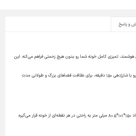
 و پاسخ
ز پیشرفته‌ترین محصولات شیائومی در دسته جاروهای رباتیکه که با توان مکش قدرتمند 3000 پاسکال و طراحی هوشمند، تمیزی کامل خونه شما رو بدون هیچ زحمتی فراهم می‌کنه. این
ظرفیت مخزن گرد و غبار 550 میلی‌لیتری و مخزن آب 250 میلی‌لیتری، امکان جمع‌آوری زباله و تی‌کشی سطوح مختلف رو فراهم می‌کنه. همچنین، باتری این جارو با شارژدهی 150 دقیقه، برای نظافت فضاهای بزرگ و طولانی مدت
با ابعاد 353*353*96.5 میلی متر و وزن 3.6 کیلوگرم طراحی شده که برای استفاده در خانه‌ها و فضاهای مختلف مناسبه. داک شارژ هم با ابعاد 150*101*80.5 میلی متر به راحتی در هر نقطه‌ای از خونه قرار می‌گیره.