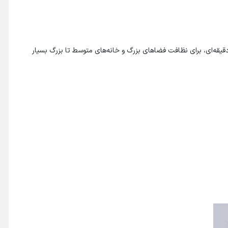
جارو با توان موتور 40 وات و توان مکش 3000 پاسکال، به راحتی گرد و غبار، زباله‌ها و آشغال‌های کوچک رو جمع می‌کنه. باتری این جارو با شارژدهی 150 دقیقه‌ای، برای نظافت فضاهای بزرگ و خانه‌های متوسط تا بزرگ بسیار