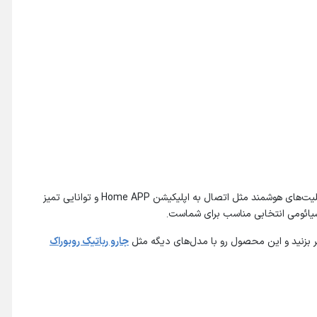
جارو رباتیک شیائومی مدل Mop 2 Pro یکی از بهترین جاروهای رباتیک موجود در بازار با توان مکش بالا، شارژدهی طولانی و طراحی مقاومه. این جارو با قابلیت‌های هوشمند مثل اتصال به اپلیکیشن Home APP و توانایی تمیز
بزنید و این محصول رو با مدل‌های دیگه مثل
جارو رباتیک روبوراک