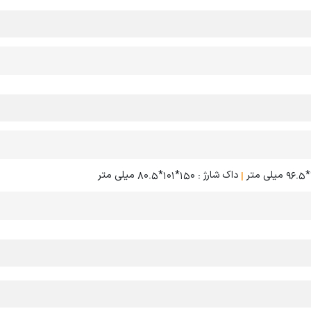
|
داک شارژ : 150*101*80.5 میلی متر